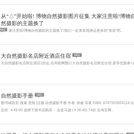
从“△”开始啦! 博物自然摄影图片征集 大家注意啦!博物
然摄影的主题换了
家注意啦!博物自然摄影的主题换了!我们一起来发现身边更多的“形状”吧...
大自然摄影名店附近酒店住宿
大自然摄影名店附近酒店2折起,在同程网预订大自然摄影名店附近住宿,更享优惠券+点评奖
自然摄影手册
图书城首页-搜索 登陆 |注册 自然摄影手册 作者: 徐健 等著 ISBN: 9787503854118 
定价: ￥49.00 选择下面书店购买： 去亚马逊 (￥36.40) 74折 去淘宝网...