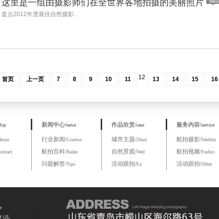
这里是一组由摄影师们在全世界各地拍摄的美丽照片
盘点2012年度最佳自然摄影...
12
首页
上一页
7
8
9
10
11
13
14
15
16
新闻中心/
作品欣赏/
服务内容/
Ray
news
case
service
行业新闻/
城市主题/
航拍摄影/
about
Conews
Zhuti
Weddin
航拍百科/
自然景观/
航拍视频/
contact
Baike
Wed
Fashio
问题解答/
活动跟拍/
活动跟拍/
Tips
Fa
Other