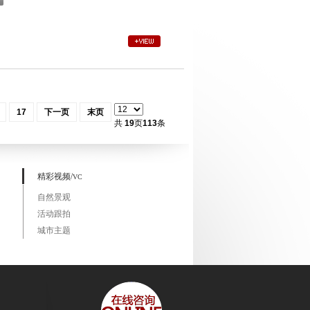
17
下一页
末页
共
19
页
113
条
精彩视频/
VC
自然景观
活动跟拍
城市主题