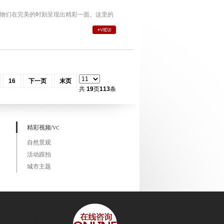
物们在完美的时刻呈现出精彩一面。这里的
16
下一页
末页
共
19
页
113
条
精彩视频/
VC
自然景观
活动跟拍
城市主题