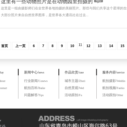
这里有一些动物照片是在动物园里拍摄的
这里是一组由摄影师们在全世界各地拍摄的美丽照片。那些与我们共享这个星球的生
大部分照片来自自然世界图库，是世界各大通讯社在过去...
平方公里
天
￥
MB
RMB
11
首页
上一页
6
7
8
9
10
12
13
14
15
新闻中心/
作品欣赏/
服务内容/
Ray
news
case
service
行业新闻/
城市主题/
航拍摄影/
about
Conews
Zhuti
Weddin
航拍百科/
自然景观/
航拍视频/
contact
Baike
Wed
Fashio
问题解答/
活动跟拍/
活动跟拍/
Tips
Fa
Other