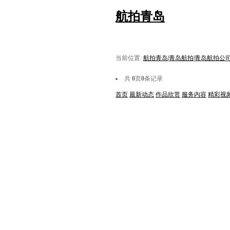
航拍青岛
当前位置:
航拍青岛|青岛航拍|青岛航拍公
共
0
页
0
条记录
首页
最新动态
作品欣赏
服务内容
精彩视