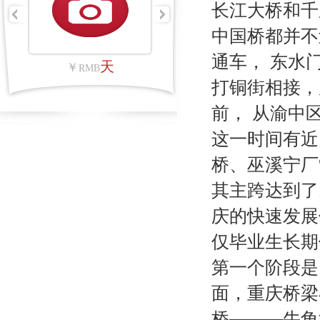
长江大桥和千
中国桥都并不
通车， 东水
架次
平方公里
￥
￥
RMB
RMB
打铜街相接，
前， 从渝中
这一时间有近
桥、巫溪宁厂
其主跨达到了
庆的快速发展
仅毕业生长期
第一个阶段是
面，重庆桥梁
桥———牛角