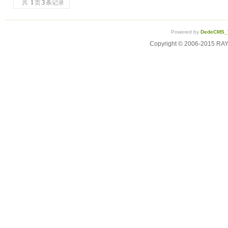
共
1
页
3
条记录
Powered by
DedeCMS_
Copyright © 2006-2015