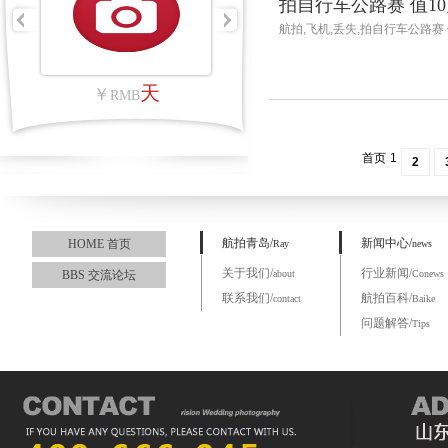
拍自行车公路赛 值1
航拍,飞机,丢失,拍自行车公路赛 
里
天
￥
RMB
首页
1
2
航拍青岛/
新闻中心/
HOME 首页
Ray
news
关于我们/
行业新闻/
BBS 交流论坛
about
Conews
联系我们/
航拍百科/
contact
Baike
问题解答/
Tips