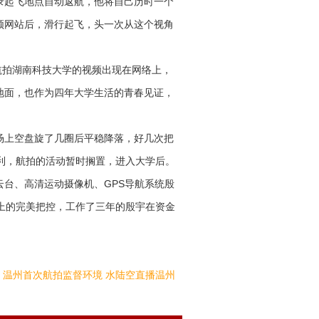
录起飞地点自动返航，他将自己历时一个
频网站后，滑行起飞，头一次从这个视角
E航拍湖南科技大学的视频出现在网络上，
地面，也作为四年大学生活的青春见证，
场上空盘旋了几圈后平稳降落，好几次把
利，航拍的活动暂时搁置，进入大学后。
台、高清运动摄像机、GPS导航系统殷
上的完美把控，工作了三年的殷宇在资金
：
温州首次航拍监督环境 水陆空直播温州