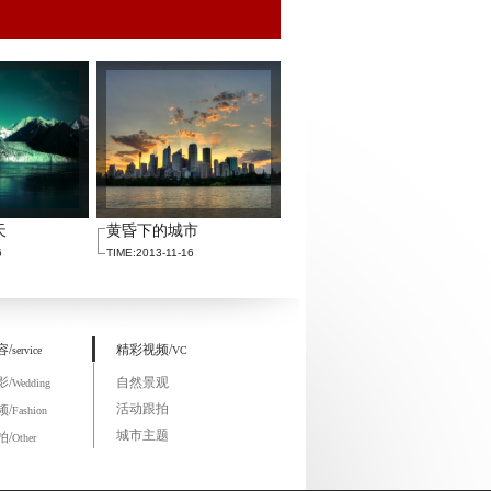
天
黄昏下的城市
6
TIME:2013-11-16
容/
精彩视频/
service
VC
影/
自然景观
Wedding
活动跟拍
频/
Fashion
城市主题
拍/
Other