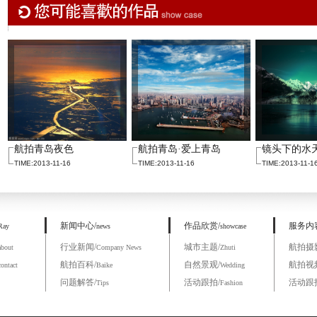
航拍青岛夜色
航拍青岛·爱上青岛
镜头下的水
TIME:2013-11-16
TIME:2013-11-16
TIME:2013-11-1
新闻中心/
作品欣赏/
服务内
Ray
news
showcase
行业新闻/
城市主题/
航拍摄
about
Company News
Zhuti
航拍百科/
自然景观/
航拍视
contact
Baike
Wedding
问题解答/
活动跟拍/
活动跟
Tips
Fashion