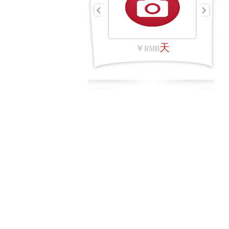
平方公里
天
￥
￥
RMB
RMB