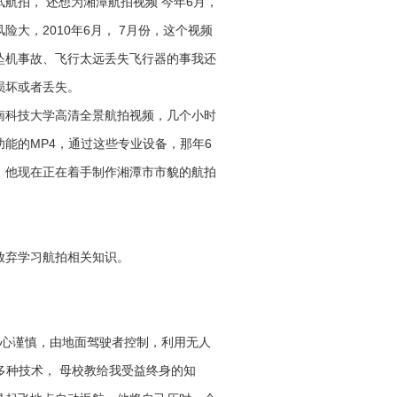
航拍， 还想为湘潭航拍视频 今年6月，
大，2010年6月， 7月份，这个视频
坠机事故、飞行太远丢失飞行器的事我还
损坏或者丢失。
南科技大学高清全景航拍视频，几个小时
功能的MP4，通过这些专业设备，那年6
，他现在正在着手制作湘潭市市貌的航拍
放弃学习航拍相关知识。
小心谨慎，由地面驾驶者控制，利用无人
多种技术， 母校教给我受益终身的知