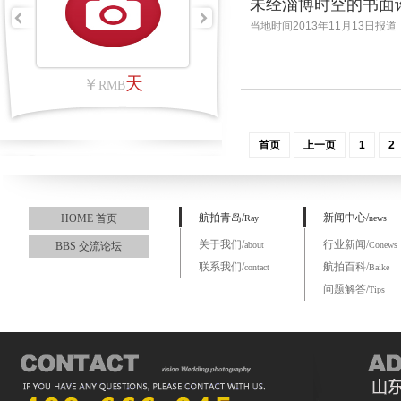
未经淄博时空的书面
当地时间2013年11月13日报道
里
天
￥
RMB
首页
上一页
1
2
航拍青岛/
新闻中心/
HOME 首页
Ray
news
关于我们/
行业新闻/
BBS 交流论坛
about
Conews
联系我们/
航拍百科/
contact
Baike
问题解答/
Tips