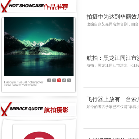
拍摄中为达到华丽效
改编自张艾嘉同名舞台剧，由台
航拍：黑龙江同江市
航拍：黑龙江同江市洪水 下江段
1
2
3
4
5
飞行器上放有一台索
如今的考古学家已不仅是“拿着小