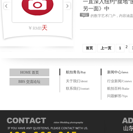
一直深入纽约“腹地
另一面》中
的数字艺术门户，内容涵盖
里
天
￥
RMB
2
首页
上一页
1
航拍青岛/
新闻中心/
HOME 首页
Ray
news
关于我们/
行业新闻/
BBS 交流论坛
about
Conews
联系我们/
航拍百科/
contact
Baike
问题解答/
Tips