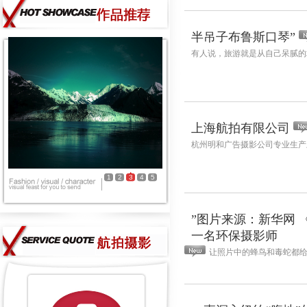
半吊子布鲁斯口琴”
有人说，旅游就是从自己呆腻的
上海航拍有限公司
杭州明和广告摄影公司专业生产
1
2
3
4
5
”图片来源：新华网 
一名环保摄影师
让照片中的蜂鸟和毒蛇都给