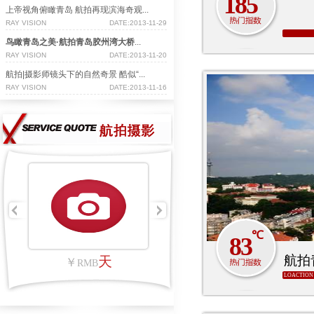
185
上帝视角俯瞰青岛 航拍再现滨海奇观...
RAY VISION
DATE:2013-11-29
鸟瞰青岛之美·航拍青岛胶州湾大桥
...
RAY VISION
DATE:2013-11-20
航拍|摄影师镜头下的自然奇景 酷似“...
迎接上合峰会，滨
RAY VISION
DATE:2013-11-16
LOACTION SHOW
℃
83
航拍
里
天
￥
RMB
LOACTION