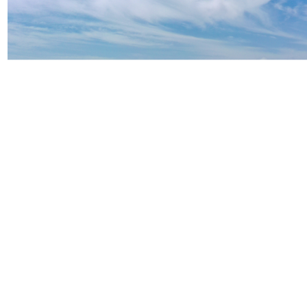
平方公里
天
￥
MB
RMB