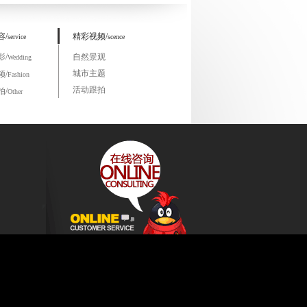
容/
精彩视频/
service
scence
影/
自然景观
Wedding
城市主题
频/
Fashion
活动跟拍
拍/
Other