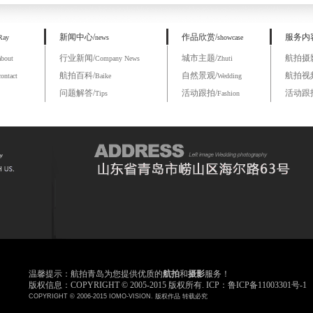
新闻中心/
作品欣赏/
服务内
Ray
news
showcase
行业新闻/
城市主题/
航拍摄
about
Company News
Zhuti
航拍百科/
自然景观/
航拍视
contact
Baike
Wedding
问题解答/
活动跟拍/
活动跟
Tips
Fashion
温馨提示：航拍青岛为您提供优质的
航拍
和
摄影
服务！
版权信息：COPYRIGHT © 2005-2015 版权所有. ICP：鲁ICP备11003301号-1
COPYRIGHT © 2006-2015 IOMO-VISION. 版权作品 转载必究